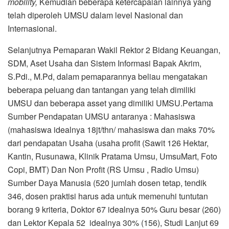
mobility,
Kemudian beberapa ketercapaian lainnya yang
telah diperoleh UMSU dalam level Nasional dan
Internasional.
Selanjutnya Pemaparan Wakil Rektor 2 Bidang Keuangan,
SDM, Aset Usaha dan Sistem Informasi Bapak Akrim,
S.Pdi., M.Pd, dalam pemaparannya beliau mengatakan
beberapa peluang dan tantangan yang telah dimiliki
UMSU dan beberapa asset yang dimiliki UMSU.Pertama
Sumber Pendapatan UMSU antaranya : Mahasiswa
(mahasiswa idealnya 18jt/thn/ mahasiswa dan maks 70%
dari pendapatan Usaha (usaha profit (Sawit 126 Hektar,
Kantin, Rusunawa, Klinik Pratama Umsu, UmsuMart, Foto
Copi, BMT) Dan Non Profit (RS Umsu , Radio Umsu)
Sumber Daya Manusia (520 jumlah dosen tetap, tendik
346, dosen praktisi harus ada untuk memenuhi tuntutan
borang 9 kriteria, Doktor 67 idealnya 50% Guru besar (260)
dan Lektor Kepala 52 idealnya 30% (156), Studi Lanjut 69