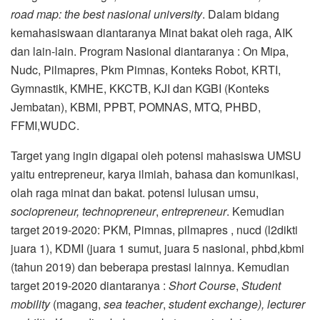
road map: the best nasional university
. Dalam bidang
kemahasiswaan diantaranya Minat bakat oleh raga, AIK
dan lain-lain. Program Nasional diantaranya : On Mipa,
Nudc, Pilmapres, Pkm Pimnas, Konteks Robot, KRTI,
Gymnastik, KMHE, KKCTB, KJI dan KGBI (Konteks
Jembatan), KBMI, PPBT, POMNAS, MTQ, PHBD,
FFMI,WUDC.
Target yang ingin digapai oleh potensi mahasiswa UMSU
yaitu entrepreneur, karya ilmiah, bahasa dan komunikasi,
olah raga minat dan bakat. potensi lulusan umsu,
sociopreneur, technopreneur
,
entrepreneur
. Kemudian
target 2019-2020: PKM, Pimnas, pilmapres , nucd (l2dikti
juara 1), KDMI (juara 1 sumut, juara 5 nasional, phbd,kbmi
(tahun 2019) dan beberapa prestasi lainnya. Kemudian
target 2019-2020 diantaranya :
Short Course
,
Student
mobility
(magang,
sea teacher
,
student exchange), lecturer