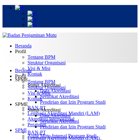
Beranda
Profil
Tentang BPM
Struktur Organisasi
Visi & Misi
Beranda
Kontak
Profil
SPME
Tentang BPM
Status Akreditasi
Struktur Organisasi
Data Akreditasi
Visi & Misi
Sertifikat Akreditasi
Kontak
Pendirian dan Izin Program Studi
SPME
BAN-PT
Status Akreditasi
Lembaga Akreditasi Mandiri (LAM)
Data Akreditasi
Akreditasi Internasional
Sertifikat Akreditasi
Peraturan
Pendirian dan Izin Program Studi
SPMI
BAN-PT
Audit Mutu Internal Program Studi
Lembaga Akreditasi Mandiri (LAM)