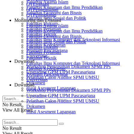
Fakultas Agama Islam
(3) Evaluasi
Fakultas Keguruan dan Ilmu Pendidikan
(4) Pengendalian
Fakultas Ekonomi dan Bisnis
(5) Peningkatan
Fakultas Ilmu Sosial dan Politik
Monitoring dan Evaluasi
Fakultas Hukum
Fakultas Agama Islam
Fakultas Pertanian
Fakultas Keguruan dan Ilmu Pendidikan
Fakultas Teknik
Fakultas Ekonomi dan Bisnis
Fakultas Ilmu Komputer dan Teknologi Informasi
Fakultas Ilmu Sosial dan Politik
Fakultas Kedokteran
Fakultas Hukum
Program Pascasarjana
Fakultas Pertanian
Universitas
Fakultas Teknik
Download
Fakultas Ilmu Komputer dan Teknologi Informasi
Workshop Penyusunan Dokumen SPMI PPs
Fakultas Kedokteran
Upgrading GPM UPM Pascasarjana
Program Pascasarjana
Pelatihan Calon Auditor SPMI UMSU
Universitas
Dokumen
Download
Hasil Asesment Lapangan
Workshop Penyusunan Dokumen SPMI PPs
Upgrading GPM UPM Pascasarjana
Pelatihan Calon Auditor SPMI UMSU
No Result
Dokumen
View All Result
Hasil Asesment Lapangan
No Result
View All Result