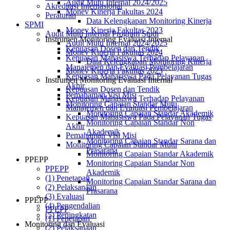
Audit Mutu Internal 2024/2025
Akreditasi Internasional
Monev Kinerja Fakultas 2024
Peraturan
Data Kelengkapan Monitoring Kinerja
SPMI
Monev Kinerja Fakultas 2023
Audit Mutu Internal Program Studi
Instrumen Monitoring Evaluasi Internal
Audit Mutu Internal 2024/2025
Kepuasan Dosen dan Tendik
Monev Kinerja Fakultas 2024
Kepuasan Mahasiswa Terhadap Pelayanan
Data Kelengkapan Monitoring Kinerja
Manajemen dan Evaluasi Pembelajaran
Monev Kinerja Fakultas 2023
Kepuasan Mahasiswa Pada Pelayanan Tugas
Instrumen Monitoring Evaluasi Internal
Akhir
Kepuasan Dosen dan Tendik
Pemahaman Visi Misi
Kepuasan Mahasiswa Terhadap Pelayanan
Monitoring Capaian Standar Mutu
Manajemen dan Evaluasi Pembelajaran
Monitoring Capaian Standar Akademik
Kepuasan Mahasiswa Pada Pelayanan Tugas
Monitoring Capaian Standar Non
Akhir
Akademik
Pemahaman Visi Misi
Monitoring Capaian Standar Sarana dan
Monitoring Capaian Standar Mutu
Prasarana
Monitoring Capaian Standar Akademik
PPEPP
Monitoring Capaian Standar Non
PPEPP
Akademik
(1) Penetapan
Monitoring Capaian Standar Sarana dan
(2) Pelaksanaan
Prasarana
(3) Evaluasi
PPEPP
(4) Pengendalian
PPEPP
(5) Peningkatan
(1) Penetapan
Monitoring dan Evaluasi
(2) Pelaksanaan