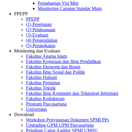
Pemahaman Visi Misi
Monitoring Capaian Standar Mutu
PPEPP
PPEPP
(1) Penetapan
(2) Pelaksanaan
(3) Evaluasi
(4) Pengendalian
(5) Peningkatan
Monitoring dan Evaluasi
Fakultas Agama Islam
Fakultas Keguruan dan Ilmu Pendidikan
Fakultas Ekonomi dan Bisnis
Fakultas Ilmu Sosial dan Politik
Fakultas Hukum
Fakultas Pertanian
Fakultas Teknik
Fakultas Ilmu Komputer dan Teknologi Informasi
Fakultas Kedokteran
Program Pascasarjana
Universitas
Download
Workshop Penyusunan Dokumen SPMI PPs
Upgrading GPM UPM Pascasarjana
Pelatihan Calon Auditor SPMI UMSU