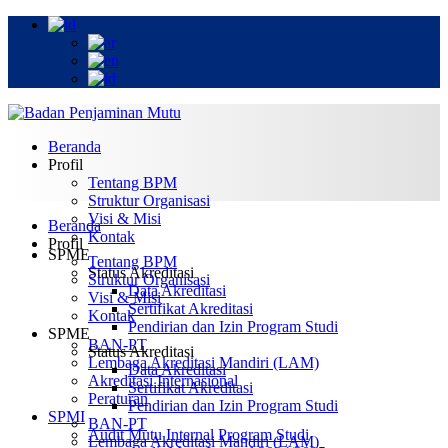
Beranda
Profil
Tentang BPM
Struktur Organisasi
Visi & Misi
Beranda
Kontak
Profil
SPME
Tentang BPM
Status Akreditasi
Struktur Organisasi
Data Akreditasi
Visi & Misi
Sertifikat Akreditasi
Kontak
Pendirian dan Izin Program Studi
SPME
BAN-PT
Status Akreditasi
Lembaga Akreditasi Mandiri (LAM)
Data Akreditasi
Akreditasi Internasional
Sertifikat Akreditasi
Peraturan
Pendirian dan Izin Program Studi
SPMI
BAN-PT
Audit Mutu Internal Program Studi
Lembaga Akreditasi Mandiri (LAM)