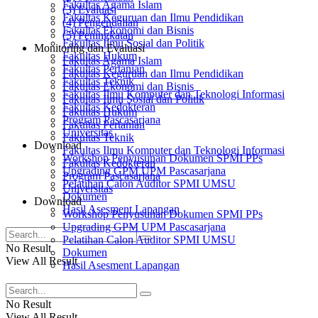
Fakultas Agama Islam
(3) Evaluasi
Fakultas Keguruan dan Ilmu Pendidikan
(4) Pengendalian
Fakultas Ekonomi dan Bisnis
(5) Peningkatan
Fakultas Ilmu Sosial dan Politik
Monitoring dan Evaluasi
Fakultas Hukum
Fakultas Agama Islam
Fakultas Pertanian
Fakultas Keguruan dan Ilmu Pendidikan
Fakultas Teknik
Fakultas Ekonomi dan Bisnis
Fakultas Ilmu Komputer dan Teknologi Informasi
Fakultas Ilmu Sosial dan Politik
Fakultas Kedokteran
Fakultas Hukum
Program Pascasarjana
Fakultas Pertanian
Universitas
Fakultas Teknik
Download
Fakultas Ilmu Komputer dan Teknologi Informasi
Workshop Penyusunan Dokumen SPMI PPs
Fakultas Kedokteran
Upgrading GPM UPM Pascasarjana
Program Pascasarjana
Pelatihan Calon Auditor SPMI UMSU
Universitas
Dokumen
Download
Hasil Asesment Lapangan
Workshop Penyusunan Dokumen SPMI PPs
Upgrading GPM UPM Pascasarjana
Pelatihan Calon Auditor SPMI UMSU
No Result
Dokumen
View All Result
Hasil Asesment Lapangan
No Result
View All Result