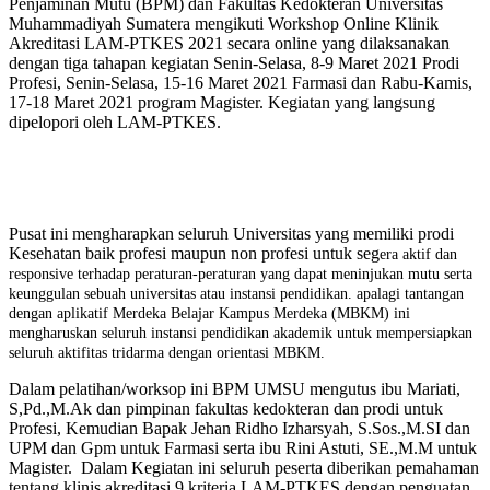
Penjaminan Mutu (BPM) dan Fakultas Kedokteran Universitas
Muhammadiyah Sumatera mengikuti Workshop Online Klinik
Akreditasi LAM-PTKES 2021 secara online yang dilaksanakan
dengan tiga tahapan kegiatan Senin-Selasa, 8-9 Maret 2021 Prodi
Profesi, Senin-Selasa, 15-16 Maret 2021 Farmasi dan Rabu-Kamis,
17-18 Maret 2021 program Magister. Kegiatan yang langsung
dipelopori oleh LAM-PTKES.
Pusat ini mengharapkan seluruh Universitas yang memiliki prodi
Kesehatan baik profesi maupun non profesi untuk seg
era aktif dan
responsive terhadap peraturan-peraturan yang dapat meninjukan mutu serta
keunggulan sebuah universitas atau instansi pendidikan. apalagi tantangan
dengan aplikatif Merdeka Belajar Kampus Merdeka (MBKM) ini
mengharuskan seluruh instansi pendidikan akademik untuk mempersiapkan
seluruh aktifitas tridarma dengan orientasi MBKM.
Dalam pelatihan/worksop ini BPM UMSU mengutus ibu Mariati,
S,Pd.,M.Ak dan pimpinan fakultas kedokteran dan prodi untuk
Profesi, Kemudian Bapak Jehan Ridho Izharsyah, S.Sos.,M.SI dan
UPM dan Gpm untuk Farmasi serta ibu Rini Astuti, SE.,M.M untuk
Magister. Dalam Kegiatan ini seluruh peserta diberikan pemahaman
tentang klinis akreditasi 9 kriteria LAM-PTKES dengan penguatan