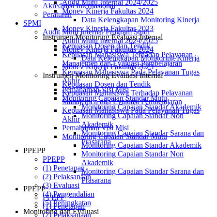
Audit Mutu Internal 2024/2025
Akreditasi Internasional
Monev Kinerja Fakultas 2024
Peraturan
Data Kelengkapan Monitoring Kinerja
SPMI
Monev Kinerja Fakultas 2023
Audit Mutu Internal Program Studi
Instrumen Monitoring Evaluasi Internal
Audit Mutu Internal 2024/2025
Kepuasan Dosen dan Tendik
Monev Kinerja Fakultas 2024
Kepuasan Mahasiswa Terhadap Pelayanan
Data Kelengkapan Monitoring Kinerja
Manajemen dan Evaluasi Pembelajaran
Monev Kinerja Fakultas 2023
Kepuasan Mahasiswa Pada Pelayanan Tugas
Instrumen Monitoring Evaluasi Internal
Akhir
Kepuasan Dosen dan Tendik
Pemahaman Visi Misi
Kepuasan Mahasiswa Terhadap Pelayanan
Monitoring Capaian Standar Mutu
Manajemen dan Evaluasi Pembelajaran
Monitoring Capaian Standar Akademik
Kepuasan Mahasiswa Pada Pelayanan Tugas
Monitoring Capaian Standar Non
Akhir
Akademik
Pemahaman Visi Misi
Monitoring Capaian Standar Sarana dan
Monitoring Capaian Standar Mutu
Prasarana
Monitoring Capaian Standar Akademik
PPEPP
Monitoring Capaian Standar Non
PPEPP
Akademik
(1) Penetapan
Monitoring Capaian Standar Sarana dan
(2) Pelaksanaan
Prasarana
(3) Evaluasi
PPEPP
(4) Pengendalian
PPEPP
(5) Peningkatan
(1) Penetapan
Monitoring dan Evaluasi
(2) Pelaksanaan