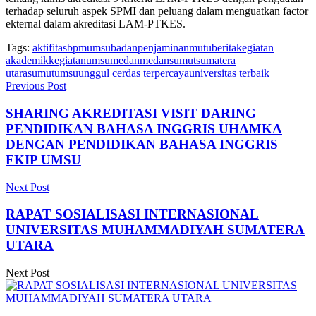
terhadap seluruh aspek SPMI dan peluang dalam menguatkan factor
ekternal dalam akreditasi LAM-PTKES.
Tags:
aktifitasbpmumsu
badanpenjaminanmutu
berita
kegiatan
akademik
kegiatanumsu
medan
medansumut
sumatera
utara
sumut
umsu
unggul cerdas terpercaya
universitas terbaik
Previous Post
SHARING AKREDITASI VISIT DARING
PENDIDIKAN BAHASA INGGRIS UHAMKA
DENGAN PENDIDIKAN BAHASA INGGRIS
FKIP UMSU
Next Post
RAPAT SOSIALISASI INTERNASIONAL
UNIVERSITAS MUHAMMADIYAH SUMATERA
UTARA
Next Post