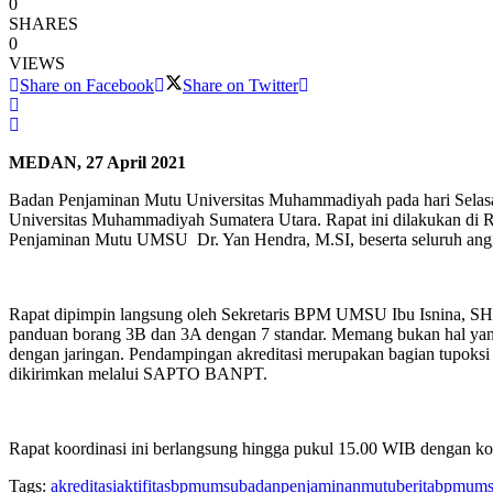
0
SHARES
0
VIEWS
Share on Facebook
Share on Twitter
MEDAN, 27 April 2021
Badan Penjaminan Mutu Universitas Muhammadiyah pada hari Selasa
Universitas Muhammadiyah Sumatera Utara. Rapat ini dilakukan di
Penjaminan Mutu UMSU Dr. Yan Hendra, M.SI, beserta seluruh an
Rapat dipimpin langsung oleh Sekretaris BPM UMSU Ibu Isnina, SH.,
panduan borang 3B dan 3A dengan 7 standar. Memang bukan hal yang
dengan jaringan. Pendampingan akreditasi merupakan bagian tupok
dikirimkan melalui SAPTO BANPT.
Rapat koordinasi ini berlangsung hingga pukul 15.00 WIB dengan ko
Tags:
akreditasi
aktifitasbpmumsu
badanpenjaminanmutu
berita
bpmum