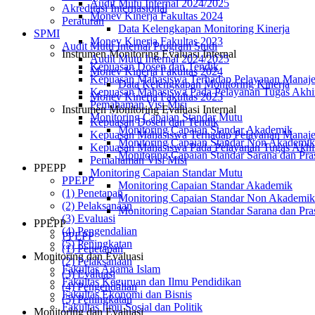
Audit Mutu Internal 2024/2025
Akreditasi Internasional
Monev Kinerja Fakultas 2024
Peraturan
Data Kelengkapan Monitoring Kinerja
SPMI
Monev Kinerja Fakultas 2023
Audit Mutu Internal Program Studi
Instrumen Monitoring Evaluasi Internal
Audit Mutu Internal 2024/2025
Kepuasan Dosen dan Tendik
Monev Kinerja Fakultas 2024
Kepuasan Mahasiswa Terhadap Pelayanan Manaje
Data Kelengkapan Monitoring Kinerja
Kepuasan Mahasiswa Pada Pelayanan Tugas Akhi
Monev Kinerja Fakultas 2023
Pemahaman Visi Misi
Instrumen Monitoring Evaluasi Internal
Monitoring Capaian Standar Mutu
Kepuasan Dosen dan Tendik
Monitoring Capaian Standar Akademik
Kepuasan Mahasiswa Terhadap Pelayanan Manaje
Monitoring Capaian Standar Non Akademik
Kepuasan Mahasiswa Pada Pelayanan Tugas Akhi
Monitoring Capaian Standar Sarana dan Pra
Pemahaman Visi Misi
PPEPP
Monitoring Capaian Standar Mutu
PPEPP
Monitoring Capaian Standar Akademik
(1) Penetapan
Monitoring Capaian Standar Non Akademik
(2) Pelaksanaan
Monitoring Capaian Standar Sarana dan Pra
(3) Evaluasi
PPEPP
(4) Pengendalian
PPEPP
(5) Peningkatan
(1) Penetapan
Monitoring dan Evaluasi
(2) Pelaksanaan
Fakultas Agama Islam
(3) Evaluasi
Fakultas Keguruan dan Ilmu Pendidikan
(4) Pengendalian
Fakultas Ekonomi dan Bisnis
(5) Peningkatan
Fakultas Ilmu Sosial dan Politik
Monitoring dan Evaluasi