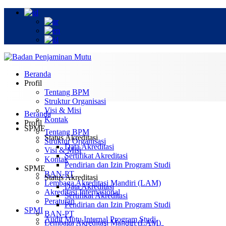
Beranda
Profil
Tentang BPM
Struktur Organisasi
Visi & Misi
Beranda
Kontak
Profil
SPME
Tentang BPM
Status Akreditasi
Struktur Organisasi
Data Akreditasi
Visi & Misi
Sertifikat Akreditasi
Kontak
Pendirian dan Izin Program Studi
SPME
BAN-PT
Status Akreditasi
Lembaga Akreditasi Mandiri (LAM)
Data Akreditasi
Akreditasi Internasional
Sertifikat Akreditasi
Peraturan
Pendirian dan Izin Program Studi
SPMI
BAN-PT
Audit Mutu Internal Program Studi
Lembaga Akreditasi Mandiri (LAM)