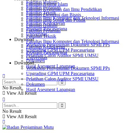
Fakultas Hukum
Fakultas Agama Islam
Fakultas Pertanian
Fakultas Keguruan dan Ilmu Pendidikan
Fakultas Teknik
Fakultas Ekonomi dan Bisnis
Fakultas Ilmu Komputer dan Teknologi Informasi
Fakultas Ilmu Sosial dan Politik
Fakultas Kedokteran
Fakultas Hukum
Program Pascasarjana
Fakultas Pertanian
Universitas
Fakultas Teknik
Download
Fakultas Ilmu Komputer dan Teknologi Informasi
Workshop Penyusunan Dokumen SPMI PPs
Fakultas Kedokteran
Upgrading GPM UPM Pascasarjana
Program Pascasarjana
Pelatihan Calon Auditor SPMI UMSU
Universitas
Dokumen
Download
Hasil Asesment Lapangan
Workshop Penyusunan Dokumen SPMI PPs
Upgrading GPM UPM Pascasarjana
Pelatihan Calon Auditor SPMI UMSU
Dokumen
No Result
Hasil Asesment Lapangan
View All Result
No Result
View All Result