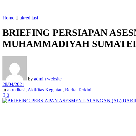
Home
akreditasi
BRIEFING PERSIAPAN ASES
MUHAMMADIYAH SUMATER
by
admin website
28/04/2021
in
akreditasi
,
Aktifitas Kegiatan
,
Berita Terkini
0