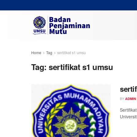
Home
Tag
sertifikat s1 umsu
Tag:
sertifikat s1 umsu
serti
BY
ADMIN
Sertifik
Univers