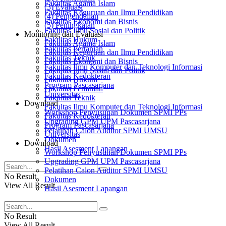
Fakultas Agama Islam
(3) Evaluasi
Fakultas Keguruan dan Ilmu Pendidikan
(4) Pengendalian
Fakultas Ekonomi dan Bisnis
(5) Peningkatan
Fakultas Ilmu Sosial dan Politik
Monitoring dan Evaluasi
Fakultas Hukum
Fakultas Agama Islam
Fakultas Pertanian
Fakultas Keguruan dan Ilmu Pendidikan
Fakultas Teknik
Fakultas Ekonomi dan Bisnis
Fakultas Ilmu Komputer dan Teknologi Informasi
Fakultas Ilmu Sosial dan Politik
Fakultas Kedokteran
Fakultas Hukum
Program Pascasarjana
Fakultas Pertanian
Universitas
Fakultas Teknik
Download
Fakultas Ilmu Komputer dan Teknologi Informasi
Workshop Penyusunan Dokumen SPMI PPs
Fakultas Kedokteran
Upgrading GPM UPM Pascasarjana
Program Pascasarjana
Pelatihan Calon Auditor SPMI UMSU
Universitas
Dokumen
Download
Hasil Asesment Lapangan
Workshop Penyusunan Dokumen SPMI PPs
Upgrading GPM UPM Pascasarjana
Pelatihan Calon Auditor SPMI UMSU
No Result
Dokumen
View All Result
Hasil Asesment Lapangan
No Result
View All Result