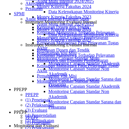
Audit Mutu Internal 2024/2025
Akreditasi Internasional
Monev Kinerja Fakultas 2024
Peraturan
Data Kelengkapan Monitoring Kinerja
SPMI
Monev Kinerja Fakultas 2023
Audit Mutu Internal Program Studi
Instrumen Monitoring Evaluasi Internal
Audit Mutu Internal 2024/2025
Kepuasan Dosen dan Tendik
Monev Kinerja Fakultas 2024
Kepuasan Mahasiswa Terhadap Pelayanan
Data Kelengkapan Monitoring Kinerja
Manajemen dan Evaluasi Pembelajaran
Monev Kinerja Fakultas 2023
Kepuasan Mahasiswa Pada Pelayanan Tugas
Instrumen Monitoring Evaluasi Internal
Akhir
Kepuasan Dosen dan Tendik
Pemahaman Visi Misi
Kepuasan Mahasiswa Terhadap Pelayanan
Monitoring Capaian Standar Mutu
Manajemen dan Evaluasi Pembelajaran
Monitoring Capaian Standar Akademik
Kepuasan Mahasiswa Pada Pelayanan Tugas
Monitoring Capaian Standar Non
Akhir
Akademik
Pemahaman Visi Misi
Monitoring Capaian Standar Sarana dan
Monitoring Capaian Standar Mutu
Prasarana
Monitoring Capaian Standar Akademik
PPEPP
Monitoring Capaian Standar Non
PPEPP
Akademik
(1) Penetapan
Monitoring Capaian Standar Sarana dan
(2) Pelaksanaan
Prasarana
(3) Evaluasi
PPEPP
(4) Pengendalian
PPEPP
(5) Peningkatan
(1) Penetapan
Monitoring dan Evaluasi
(2) Pelaksanaan