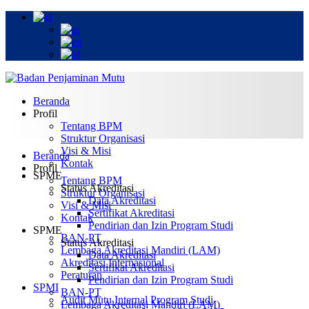
Beranda
Profil
Tentang BPM
Struktur Organisasi
Visi & Misi
Beranda
Kontak
Profil
SPME
Tentang BPM
Status Akreditasi
Struktur Organisasi
Data Akreditasi
Visi & Misi
Sertifikat Akreditasi
Kontak
Pendirian dan Izin Program Studi
SPME
BAN-PT
Status Akreditasi
Lembaga Akreditasi Mandiri (LAM)
Data Akreditasi
Akreditasi Internasional
Sertifikat Akreditasi
Peraturan
Pendirian dan Izin Program Studi
SPMI
BAN-PT
Audit Mutu Internal Program Studi
Lembaga Akreditasi Mandiri (LAM)