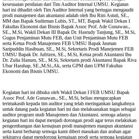
kesesuaian penilaian dari Tim Auditor Internal UMSU. Kegiatan
hari ini dihadiri oleh Tim Auditor Internal yang bertugas mengaudit
prodi manajemen dan akuntansi adalah oleh Ibu Rini Astuti, SE.,
MM dan Bapak Sudirman Lubis, ST., MT, Bapak Wakil Dekan I
Fakultas Ekonomi dan Bisnis Bapak Assoc Prof. Ade Gunawan.,
SE., M.Si, Wakil Dekan III Bapak Dr. Hasrudy Tanjung, SE., M.Si,
Gugus Penjaminan Mutu FEB, dan Unit Penjaminan Mutu FEB
serta Ketua Prodi Manajemen FEB UMSU Bapak Jasman
Saripuddin Hasibuan, SE., M.Si, Sekretaris Prodi Manejemen FEB
UMSU Bapak Dr. Jufrizen, SE., M.Si, Ketua prodi Akuntansi Ibu
Dr. Zulia Hanum, SE., M.Si, Sekretaris prodi Akuntansi Bapak Riva
Ubar Harahap, SE.,M.Si.,Ak, serta GPM dam UPM Fakultas
Ekonomi dan Bisnis UMSU.
Kegiatan hari ini dibuka oleh Wakil Dekan I FEB UMSU Bapak
Assoc Prof. Ade Gunawan., SE., M.Si, beliau mengucapkan
terimakasih kepada tim auditor yang telah meringankan langkahnya
untuk datang pada kegiatan hari ini dan melaksanakan tugas sebagai
auditor program studi Manajemen dan Akuntansi. semoga adanya
kegiatan hari ini dapat menjadi dorongan prodi agar terus melakukan
pengembangan dan kemajuan prodi manajemen maupun akuntansi
serta kami berharap semoga kami diberi masukan dan arahan agar
sekiranya dapat mendorong kemajuan prodi serta semoga kegiatan